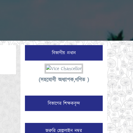
বিভাগীয় প্রধান
(সহযোগী অধ্যাপক,গণিত )
বিভাগের শিক্ষকবৃন্দ
জরুরি হেল্পলাইন নম্বর