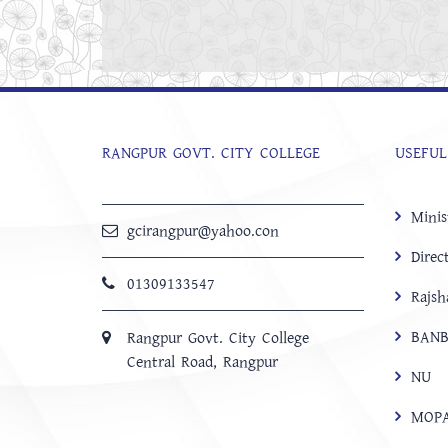
RANGPUR GOVT. CITY COLLEGE
USEFUL
Minis
gcirangpur@yahoo.con
Direc
01309133547
Rajsh
BANB
Rangpur Govt. City College
Central Road, Rangpur
NU
MOP