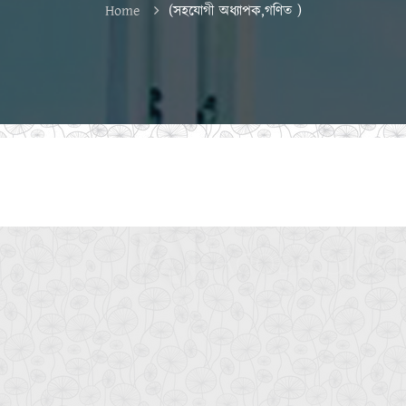
Home
(সহযোগী অধ্যাপক,গণিত )