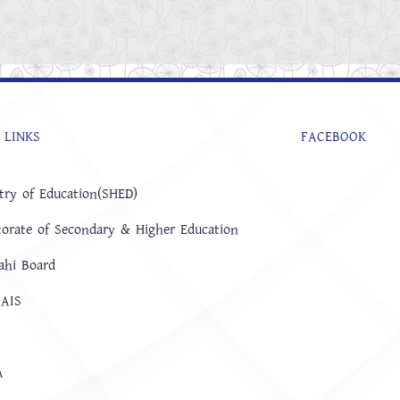
 LINKS
FACEBOOK
try of Education(SHED)
torate of Secondary & Higher Education
ahi Board
AIS
A