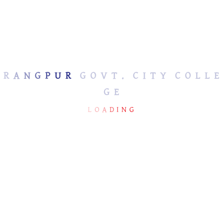
নাসির
অধ্যক্ষ, রংপুর সরকারি সিটি কলেজ
সম্মানিত উপাধ্যক্ষ
R
A
N
G
P
U
R
G
O
V
T
.
C
I
T
Y
C
O
L
L
E
G
E
প্রফেসর
L
O
A
D
I
N
G
প্রতিষ্ঠাকাল
জাতীয়করণ
মোট আয়তন
প্রতিষ্ঠাতা
বর্তমান অধ্যক্ষ
অনুষদ